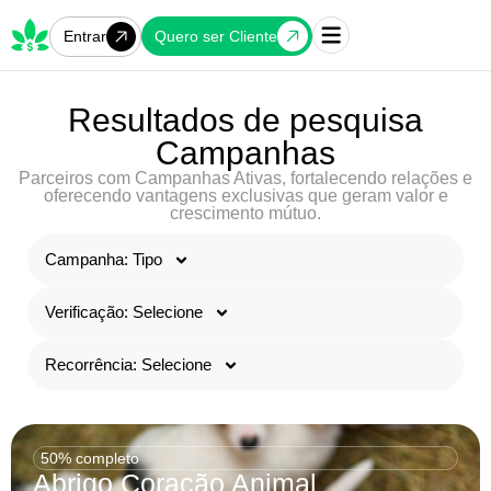
Quero ser Cliente
Entrar
Resultados de pesquisa
Campanhas
Parceiros com Campanhas Ativas, fortalecendo relações e
oferecendo vantagens exclusivas que geram valor e
crescimento mútuo.
Campanha: Tipo
Verificação: Selecione
Recorrência: Selecione
50% completo
Abrigo Coração Animal