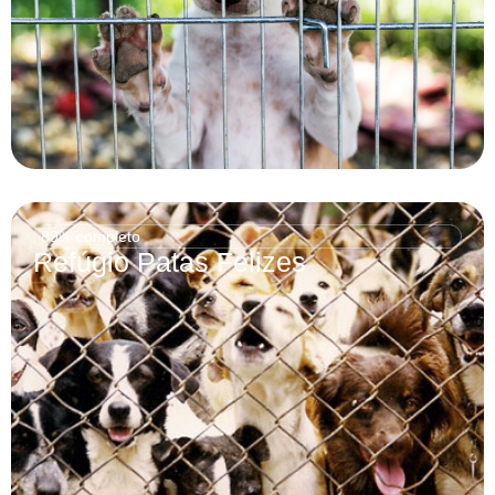
89% completo
Refúgio Patas Felizes