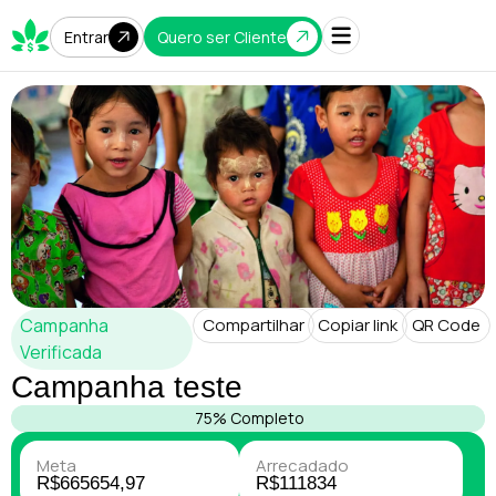
Quero ser Cliente
Entrar
Campanha
Compartilhar
Copiar link
QR Code
Verificada
Campanha teste
75% Completo
Meta
Arrecadado
R$665654,97
R$111834