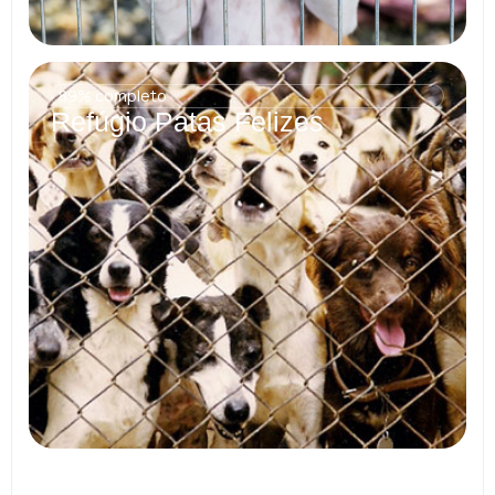
89% completo
Refúgio Patas Felizes