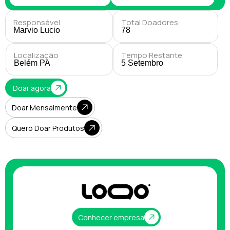
Responsável
Total Doadores
Marvio Lucio
78
Localização​
Tempo Restante​
Belém PA
5 Setembro
Doar agora
Doar Mensalmente
Quero Doar Produtos
Conhecer empresa