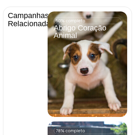
Campanhas
50% completo
Relacionadas
Abrigo Coração
Animal
78% completo