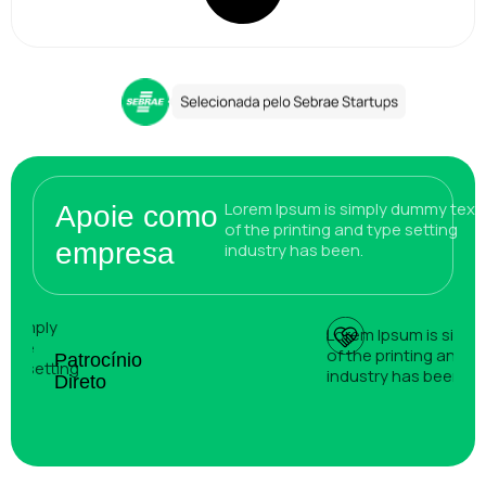
Lorem Ipsum is simply dummy text
Apoie como
of the printing and type setting
empresa
industry has been.
s simply
Lorem Ipsum is simp
f the
of the printing and t
Patrocínio
ype setting
industry has been.
Direto
been.