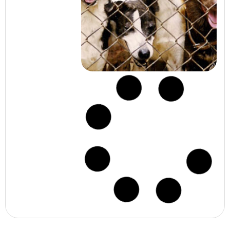
23% completo
Abrigo Coração
Peludo