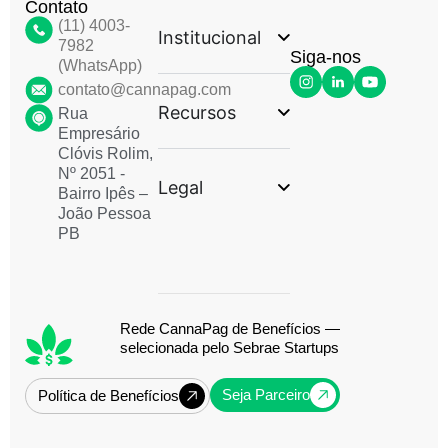
Contato
(11) 4003-
Institucional
7982
Siga-nos
(WhatsApp)
contato@cannapag.com
Recursos
Rua
Empresário
Clóvis Rolim,
Nº 2051 -
Legal
Bairro Ipês –
João Pessoa
PB
Rede CannaPag de Benefícios —
selecionada pelo Sebrae Startups
Seja Parceiro
Política de Benefícios